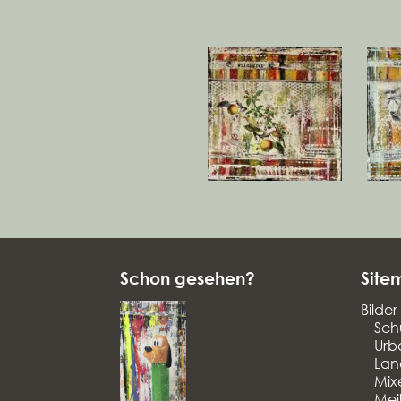
Schon gesehen?
Site
Bilder
Sch
Urb
Lan
Mix
Mei