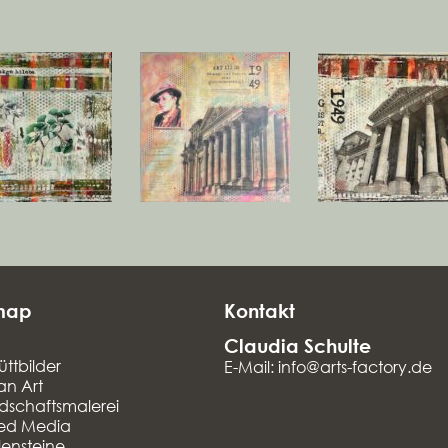
map
Kontakt
Claudia Schulte
üttbilder
E-Mail: info@arts-factory.de
an Art
dschaftsmalerei
ed Media
lensteine