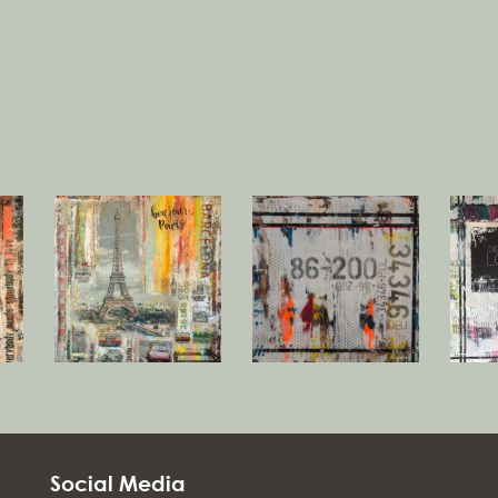
and
and
Social Media