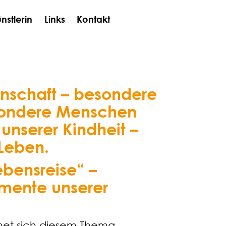
nstlerin
Links
Kontakt
ernschaft – besondere
ondere Menschen
unserer Kindheit –
 Leben.
ebensreise“ –
mente unserer
met sich diesem Thema.