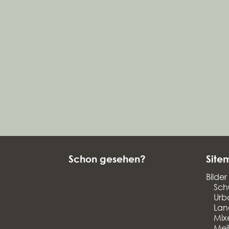
Schon gesehen?
Site
Bilder
Sch
Urb
Lan
Mix
Mei