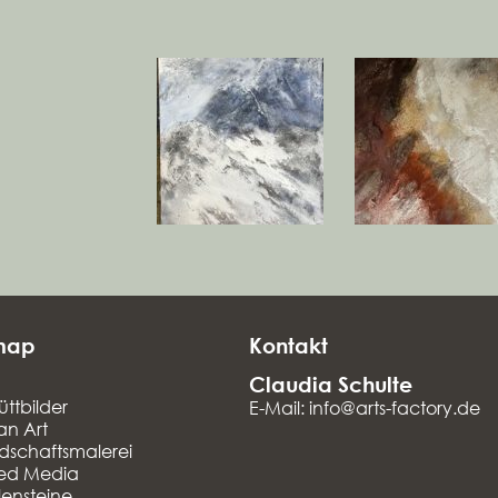
map
Kontakt
Claudia Schulte
üttbilder
E-Mail: info@arts-factory.de
an Art
dschaftsmalerei
ed Media
lensteine